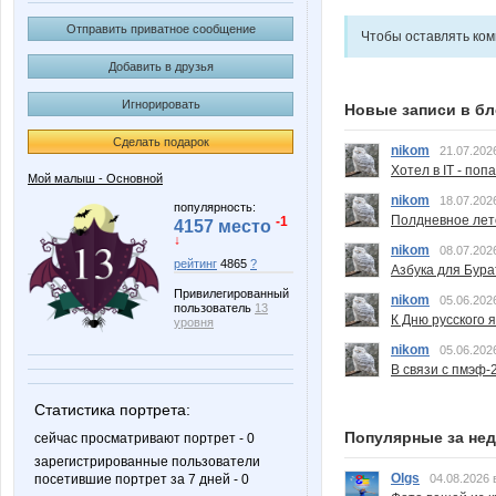
Отправить приватное сообщение
Чтобы оставлять ко
Добавить в друзья
Игнорировать
Новые записи в бл
Сделать подарок
nikom
21.07.202
Хотел в IT - поп
Мой малыш - Основной
nikom
18.07.202
популярность:
Полдневное лет
-1
4157 место
↓
nikom
08.07.202
рейтинг
4865
?
Азбука для Бура
Привилегированный
nikom
05.06.202
пользователь
13
К Дню русского 
уровня
nikom
05.06.202
В связи с пмэф-
Статистика портрета:
Популярные за не
сейчас просматривают портрет - 0
зарегистрированные пользователи
Olgs
посетившие портрет за 7 дней - 0
04.08.2026 