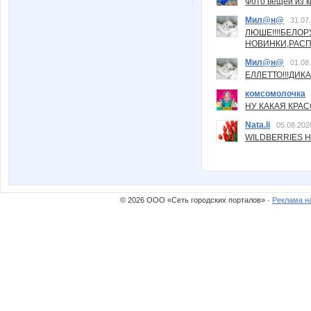
Фото вещей из ки
Мил@н@
31.07
ЛЮШЕ!!!!БЕЛО
НОВИНКИ,РАСП
Мил@н@
01.08
ЕЛЛЕТТО!!!ДИК
комсомолочка
НУ КАКАЯ КРАСОТ
Nata.li
05.08.202
WILDBERRIES Н
© 2026 ООО «Сеть городских порталов» ·
Реклама н