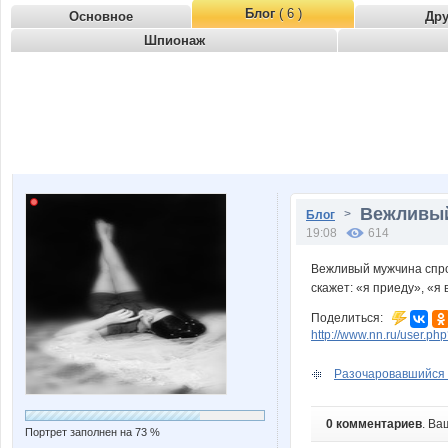
Блог
( 6 )
Основное
Др
Шпионаж
Вежливый
>
Блог
19:08
614
Вежливый мужчина спро
скажет: «я приеду», «я
Поделиться:
http://www.nn.ru/user.
Разочаровавшийся в
0 комментариев
. Ва
Портрет заполнен на 73 %