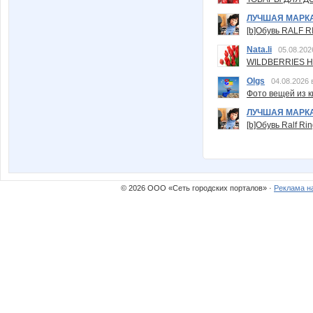
ЛУЧШАЯ МАРК
[b]Обувь RALF RI
Nata.li
05.08.202
WILDBERRIES Н
Olgs
04.08.2026 
Фото вещей из ки
ЛУЧШАЯ МАРК
[b]Обувь Ralf Ri
© 2026 ООО «Сеть городских порталов» ·
Реклама н