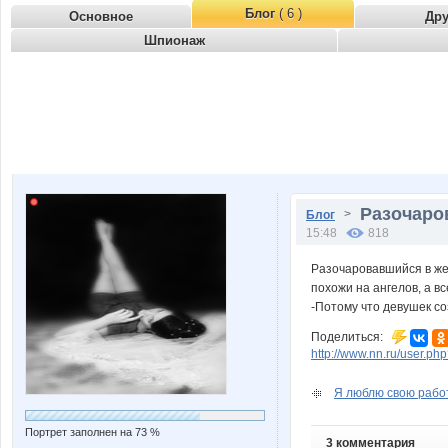
Блог
( 6 )
Основное
Др
Шпионаж
Разочаро
>
Блог
15:48
818
Разочаровавшийся в жен
похожи на ангелов, а в
-Потому что девушек с
Поделиться:
http://www.nn.ru/user.
Я люблю свою работу
Портрет заполнен на 73 %
3 комментария