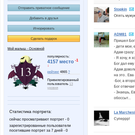
Отправить приватное сообщение
Stopkin
Опять мужук
Добавить в друзья
Игнорировать
ADM81
Сделать подарок
Пришел Бог 
- дети мои, 
Мой малыш - Основной
Адам сразу:
популярность:
- Я хочу, я 
-1
4157 место
Бог дал ему 
↓
Адам доволь
рейтинг
4865
?
на это.. Ев
Привилегированный
-Бог, а втор
пользователь
13
Бог отвечае
уровня
- Знаешь, Е
обоссыт...
Статистика портрета:
La Marches
Суперрр!
сейчас просматривают портрет - 0
зарегистрированные пользователи
посетившие портрет за 7 дней - 0