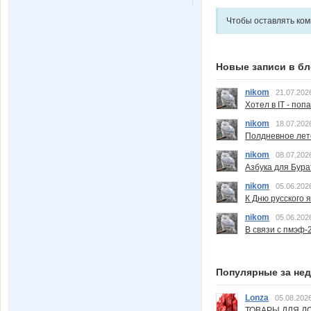
Чтобы оставлять ко
Новые записи в бл
nikom
21.07.202
Хотел в IT - поп
nikom
18.07.202
Полдневное лет
nikom
08.07.202
Азбука для Бура
nikom
05.06.202
К Дню русского 
nikom
05.06.202
В связи с пмэф-
Популярные за не
Lonza
05.08.2026
ТОВАРЫ ДЛЯ ДО